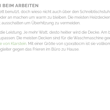
 BEIM ARBEITEN
tt benutzt, doch wieso nicht auch über den Schreibtischstuh
der an machen um warm zu bleiben. Die meisten Heizdecke
t ausschalten um Überhitzung zu vermeiden.
die
Leistung
. J
e mehr Watt, desto heißer wird die Decke. Am 
upassen
. Die meisten Decken sind für die Waschmaschine gee
 von Klarstein
.
M
it einer Größe von 130x180cm
ist sie
vollko
Begleiter gegen das Frieren im Büro zu Hause.