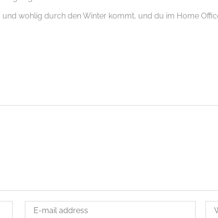
 und wohlig durch den Winter kommt, und du im Home Office 
ARTX
SERVICE
r uns
Datenschutzerklärung
rbeiten wir
Impressum
takt