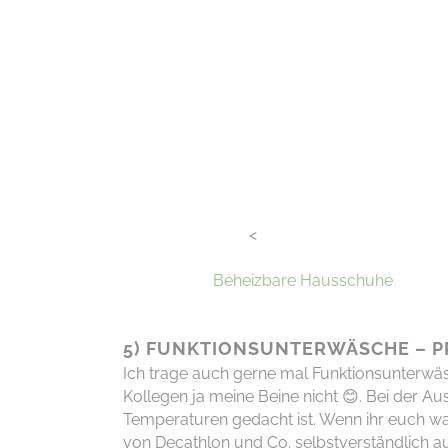
<
Beheizbare Hausschuhe
5) FUNKTIONSUNTERWÄSCHE – P
Ich trage auch gerne mal Funktionsunterwäs
Kollegen ja meine Beine nicht
😊
. Bei der A
Temperaturen gedacht ist. Wenn ihr euch was
von
Decathlon
und C
o. s
elbstverständlich
a