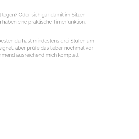
l legen
? O
der sich
gar
damit im Sitzen
n haben eine
praktische
Timerfunktion
,
besten du hast mindestens drei Stufen um
ignet, aber prüfe das lieber nochmal vor
mmend ausreichend
mich komplett