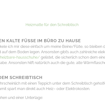
Heizmatte für den Schreibtisch
N KALTE FÜSSE IM BÜRO ZU HAUSE
ickele ich mir diese einfach um meine Beine/Füße, so bleiben 
d
auf dem Boden legen.
Ansonsten gibt’s auch zahlreiche elek
heizbare-hausschuhe/
gelistet, die sicherlich schon dem 
habe.
Ansonsten hilft
natürlich
auch die gute
,
alte Wärmflasch
 DEM SCHREIBTISCH
rscheinlich mit einen Teppich unter dem Schreibtisch geholf
amit spart man direkt auch Heiz
– oder Elektro
kosten.
hen und einer Unterlage: