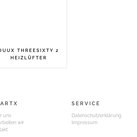
DUUX THREESIXTY 2
HEIZLÜFTER
ARTX
SERVICE
r uns
Datenschutzerklärung
rbeiten wir
Impressum
takt